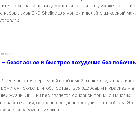
отите чтобы ваши ногти демонстрировали вашу ухоженность и 
те набор лаков CND Shellac для ногтей и делайте шикарный ма
словиях. ...
Чита
тариев
m – безопасное и быстрое похудение без побочн
й вес является серьезной проблемой в наши дни, и практиче
тремится похудеть, чтобы оставаться здоровым и красивым в 
шей жизни. Лишний вес является основной причиной многих
ых заболеваний, особенно сердечнососудистых проблем. Это
возраст и сексуальную жизнь. ...
Чита