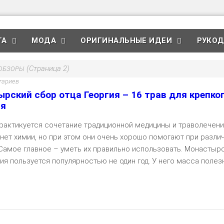
ТА
МОДА
ОРИГИНАЛЬНЫЕ ИДЕИ
РУКОД
(Страница 2)
ОБЗОРЫ
тариев
рский сбор отца Георгия – 16 трав для крепко
ья
рактикуется сочетание традиционной медицины и траволечени
 нет химии, но при этом они очень хорошо помогают при разли
 Самое главное – уметь их правильно использовать. Монастыр
ия пользуется популярностью не один год. У него масса полез
Чита