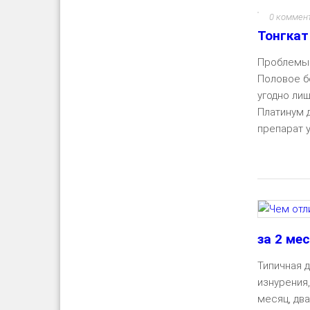
0 коммен
Тонгкат
Проблемы 
Половое б
угодно ли
Платинум 
препарат у
за 2 ме
Типичная д
изнурения
месяц, два