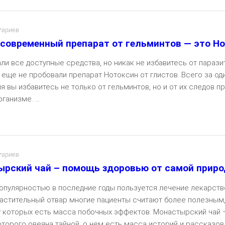
тариев
современный препарат от гельминтов — это Н
ли все доступные средства, но никак не избавитесь от парази
 еще не пробовали препарат Нотоксин от глистов. Всего за од
 вы избавитесь не только от гельминтов, но и от их следов п
ганизме. ...
Чита
тариев
рский чай – помощь здоровью от самой прир
опулярностью в последние годы пользуется лечение лекарст
Растительный отвар многие пациенты считают более полезным
 у которых есть масса побочных эффектов. Монастырский чай –
торого овеяна тайной, о нем есть масса историй и рассказов. .