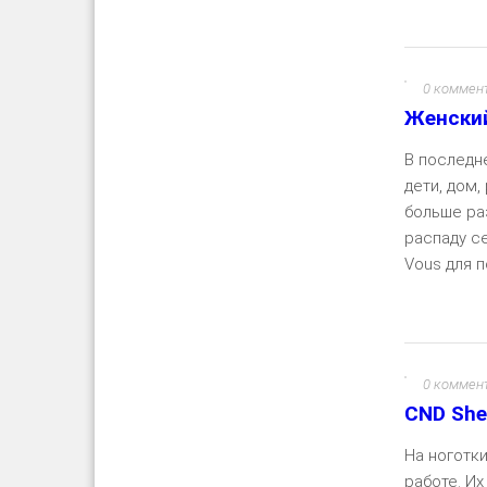
0 коммен
Женский
В последн
дети, дом,
больше ра
распаду с
Vous для п
0 коммен
CND She
На ноготк
работе. Их