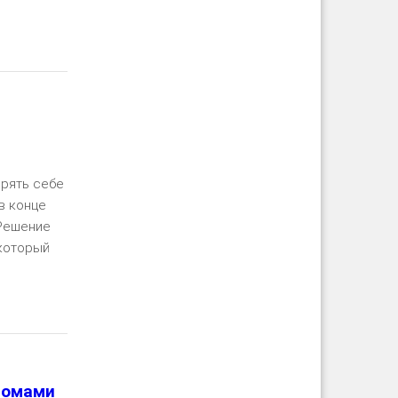
ть далее
орять себе
в конце
 Решение
 который
ть далее
ломами