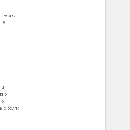
оться с
 не
ть далее
 и
ужно
 в
ь о болях
ть далее