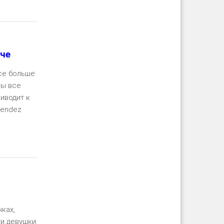
рче
се больше:
ны все
иводит к
Rendez
ть далее
ках,
ти девушки.