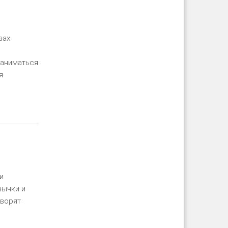
ах.
заниматься
я
ть далее
и
вычки и
оворят
ть далее