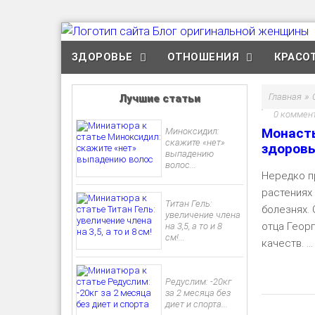
ЗДОРОВЬЕ
ОТНОШЕНИЯ
КРАСО
»
Главная
Лучшие статьи
0 коммен
Монасты
Миноксидил:
скажите «нет»
здоров
выпадению
волос...
Нередко п
растениях
Титан Гель:
болезнях.
увеличение члена
отца Георг
на 3,5, а то и 8
см!...
качеств. ...
Редуслим: -20кг
за 2 месяца без
диет и спорта...