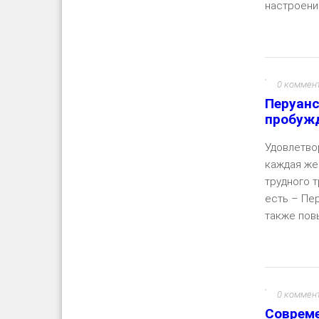
настроение
0 коммен
Перуанс
пробужд
Удовлетво
каждая жен
трудного 
есть – Пе
также пов
0 коммен
Совреме