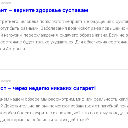
тариев
нт – верните здоровье суставам
 третьего человека появляются неприятные ощущения в сустав
огут быть разными. Заболевания возникают из-за повышенной
й нагрузки, переохлаждения, сидячего образа жизни. Если не 
 состояние будет только ухудшаться. Для облегчения состояни
я Артропант. ...
Чита
тариев
ст – через неделю никаких сигарет!
шнем нашем обзоре мы рассмотрим, миф или реальность капл
? Действительно ли они помогают избавиться от пагубной при
пособен бросить курить с их помощью? Что по этому поводу г
ди, которые на себе испытали их действие? ...
Чита