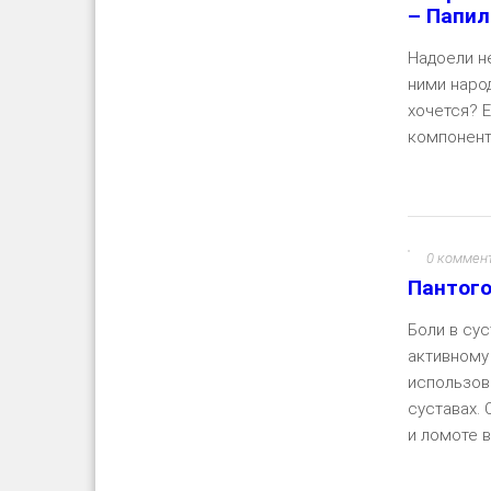
– Папил
Надоели н
ними наро
хочется? 
компонентов
0 коммен
Пантого
Боли в су
активному
использов
суставах. 
и ломоте в 