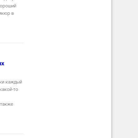
хороший
никюр в
ть далее
ых
ски каждый
какой-то
 также
ть далее