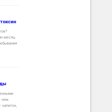
отоксин
тов?
ин месяц
ребывания
ть далее
оды
венными
, чем
 напиток,
..