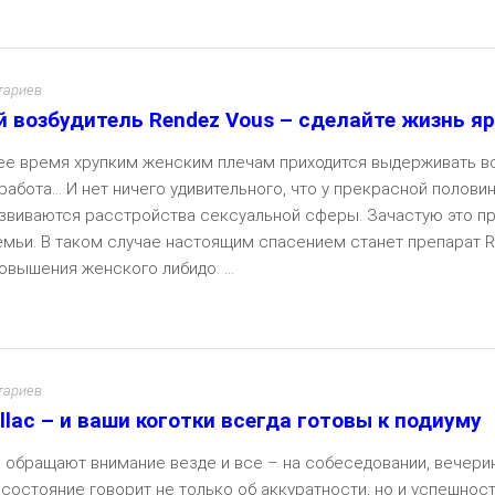
тариев
 возбудитель Rendez Vous – сделайте жизнь я
ее время хрупким женским плечам приходится выдерживать в
 работа… И нет ничего удивительного, что у прекрасной полови
звиваются расстройства сексуальной сферы. Зачастую это пр
емьи. В таком случае настоящим спасением станет препарат 
овышения женского либидо. ...
Чита
тариев
llac – и ваши коготки всегда готовы к подиуму
и обращают внимание везде и все – на собеседовании, вечерин
 состояние говорит не только об аккуратности, но и успешнос