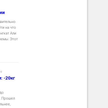
ии
вительно.
ти на что
нгкат Али
лемы. Этот
ть далее
ев
: -20кг
до
. Прошел
льнее,