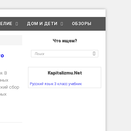
ЕЛИЕ
ДОМ И ДЕТИ
ОБЗОРЫ
Что ищем?
го
Kapitalizmu.Net
я. В
чных
Русский язык 3 класс учебник
ский сбор
ных
ть далее