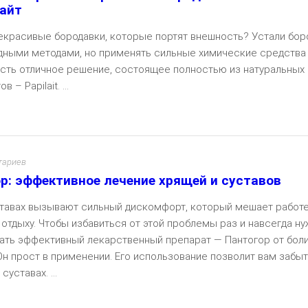
айт
екрасивые бородавки, которые портят внешность? Устали бор
дными методами, но применять сильные химические средства
Есть отличное решение, состоящее полностью из натуральных
 – Papilait. ...
Чита
тариев
р: эффективное лечение хрящей и суставов
ставах вызывают сильный дискомфорт, который мешает работе
 отдыху. Чтобы избавиться от этой проблемы раз и навсегда н
ать эффективный лекарственный препарат — Пантогор от боли
Он прост в применении. Его использование позволит вам забыт
суставах. ...
Чита