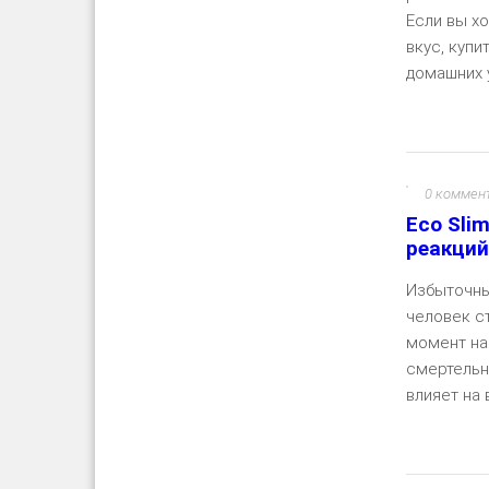
Если вы х
вкус, купи
домашних у
0 коммен
Eco Sli
реакций
Избыточны
человек с
момент на
смертельн
влияет на 