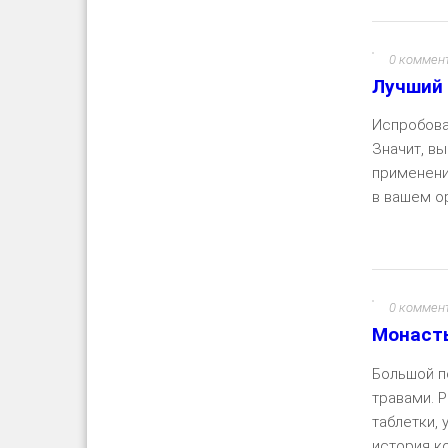
0 коммен
Лучший 
Испробова
Значит, вы
применения
в вашем ор
0 коммен
Монасты
Большой п
травами. 
таблетки,
история ко