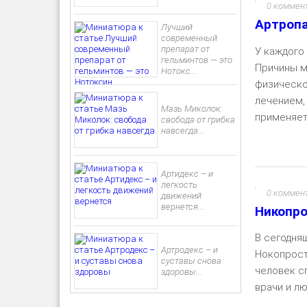
0 коммен
Артропа
Лучший
современный
препарат от
У каждого
гельминтов — это
Причины м
Нотокс...
физическо
лечением,
Мазь Миколок:
применяетс
свобода от грибка
навсегда...
Артидекс – и
легкость
0 коммен
движений
вернется...
Никопро
В сегодня
Артродекс – и
Нокопрост
суставы снова
человек с
здоровы...
врачи и лю