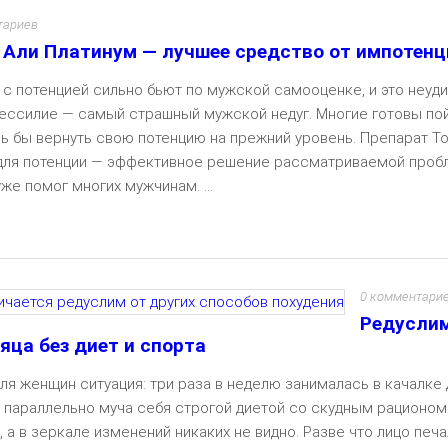
тариев
 Али Платинум — лучшее средство от импотенц
с потенцией сильно бьют по мужской самооценке, и это неуди
ессилие — самый страшный мужской недуг. Многие готовы пой
шь бы вернуть свою потенцию на прежний уровень. Препарат То
для потенции — эффективное решение рассматриваемой проб
же помог многих мужчинам. ...
Чита
0 комментари
Редуслим
сяца без диет и спорта
ля женщин ситуация: три раза в неделю занималась в качалке 
, параллельно муча себя строгой диетой со скудным рационом
, а в зеркале изменений никаких не видно. Разве что лицо печа