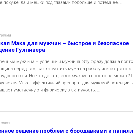
 похуже, да и мешки под глазами побольше и потемнее. ...
Чита
тариев
кая Мака для мужчин – быстрое и безопасное
ение Гулливера
ренный мужчина – успешный мужчина. Эту фразу должна повт
щина перед тем, как отпустить мужа на работу или встретить 
трудового дня. Но что делать, если мужчина просто не может?
руанская Мака, эффективный препарат для мужской потенции,
ышает умственную и физическую активность. ...
Чита
тариев
нное решение проблем с бородавками и папил