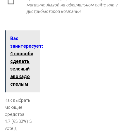
магазине Амвэй на официальном сайте или у
дистрибьюторов компании.
Вас
заинтересует:
4 способа
сделать
зеленый
авокадо
спелым
Как выбрать
моющие
средства
4.7
(93.33%)
3
vote[s]