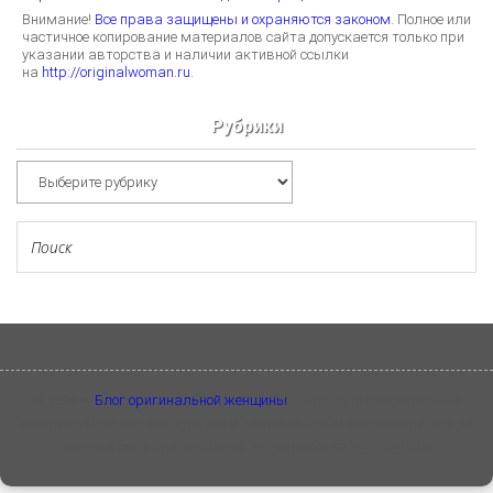
Внимание!
Все права защищены и охраняются законом.
Полное или
частичное копирование материалов сайта допускается только при
указании авторства и наличии активной ссылки
на
http://originalwoman.ru.
Рубрики
Рубрики
©
2026
~
Блог оригинальной женщины
~ Блог для оригинальных
женщин о моде и стиле, красоте и здоровье, о том как выделиться из
толпы и быть оригинальной. ~ Разработка
WP-Fairytale