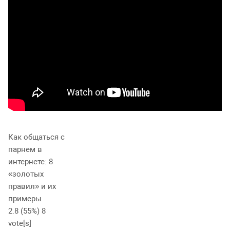
Как общаться с
парнем в
интернете: 8
«золотых
правил» и их
примеры
2.8
(55%)
8
vote[s]