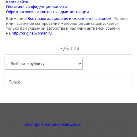
Карта сайта
Политика конфиденциальности
Обратная связь и контакты администрации
Внимание!
Все права защищены и охраняются законом.
Полное
или частичное копирование материалов сайта допускается
только при указании авторства и наличии активной ссылки
на
http://originalwoman.ru.
Рубрики
Рубрики
©
2026
~
Блог оригинальной женщины
~ Блог для оригинальных
женщин о моде и стиле, красоте и здоровье, о том как выделиться