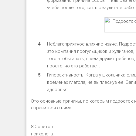
формально причина ссоры – как раз его 
учебе после того, как в результате раб
Неблагоприятное влияние извне. Подрост
это компания прогульщиков и хулиганов, 
того чтобы знать, с кем дружит ребенок,
просто, но это работает.
Гиперактивность. Когда у школьника сли
временах глагола, не выплеснув ее. Запи
здоровья.
Это основные причины, по которым подросток н
справиться с ними.
8 Советов
психолога: