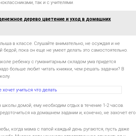
оклассниками, так и с учителями.
денежное дерево цветение и уход в домашних
лыша в классе. Слушайте внимательно, не осуждая и не
й бедой, пока он еще не умеет делать это самостоятельно.
школе ребенку с гуманитарным складом ума придется
чадо больше любит читать книжки, чем решать задачки? В
колу.
з школы домой, ему необходим отдых в течение 1-2 часов.
редоточиться на домашнем задании и, конечно, не захочет его
ебы, когда мама с папой каждый день ругаются, пусть даже