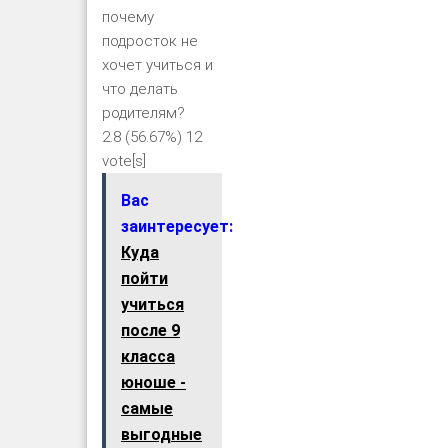
почему
подросток не
хочет учиться и
что делать
родителям?
2.8
(56.67%)
12
vote[s]
Вас
заинтересует:
Куда
пойти
учиться
после 9
класса
юноше -
самые
выгодные