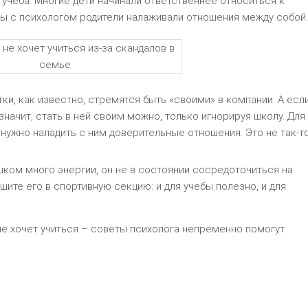
учеба. Многие дети начинали ответственнее относиться к
оты с психологом родители налаживали отношения между собой.
ки, как известно, стремятся быть «своими» в компании. А есл
значит, стать в ней своим можно, только игнорируя школу. Для
 нужно наладить с ним доверительные отношения. Это не так-т
шком много энергии, он не в состоянии сосредоточиться на
шите его в спортивную секцию: и для учебы полезно, и для
е хочет учиться – советы психолога непременно помогут